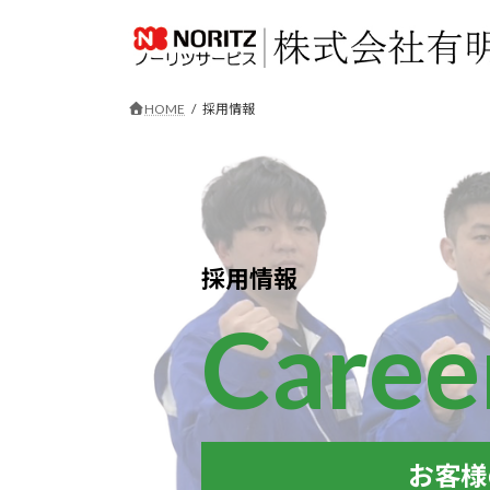
コ
ナ
ン
ビ
テ
ゲ
ン
ー
HOME
採用情報
ツ
シ
へ
ョ
ス
ン
キ
に
ッ
移
プ
動
採用情報
Caree
お客様