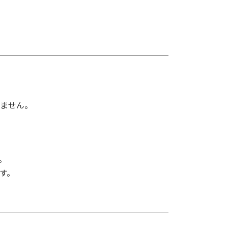
ません。
。
す。