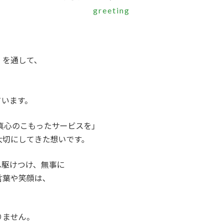
greeting
」を通して、
ています。
真心のこもったサービスを」
大切にしてきた想いです。
へ駆けつけ、無事に
言葉や笑顔は、
。
りません。