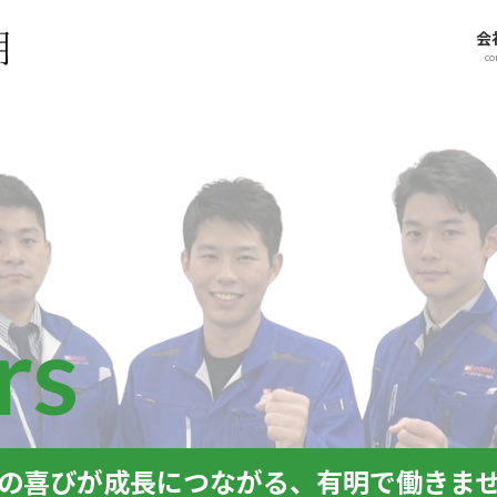
会
c
rs
の喜びが成長につながる、有明で働きま